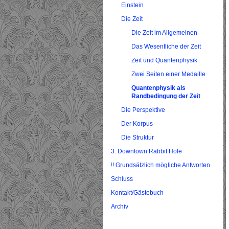
Einstein
Die Zeit
Die Zeit im Allgemeinen
Das Wesentliche der Zeit
Zeit und Quantenphysik
Zwei Seiten einer Medaille
Quantenphysik als
Randbedingung der Zeit
Die Perspektive
Der Korpus
Die Struktur
3. Downtown Rabbit Hole
!! Grundsätzlich mögliche Antworten
Schluss
Kontakt/Gästebuch
Archiv