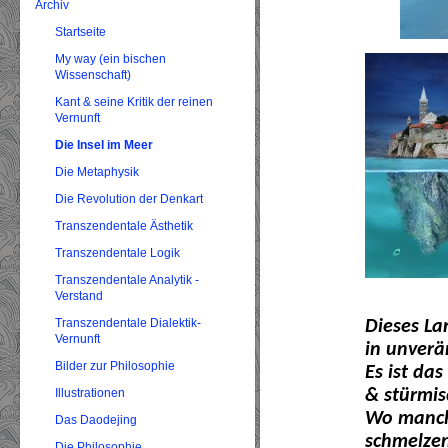
Archiv
Startseite
My way (ein bischen
Wissenschaft)
Kant & seine Kritik der reinen
Vernunft
Die Insel im Meer
Die Metaphysik
Die Revolution der Denkart
Transzendentale Ästhetik
Transzendentale Logik
Transzendentale Analytik -
Verstand
Transzendentale Dialektik-
Dieses La
Vernunft
in unverä
Bilder zur Philosophie
Es ist da
Illustrationen
& stürmis
Wo manch
Das Daodejing
schmelzen
Die Philosophie