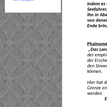
indem es
Seefahrer
ihn in Ab
von denen
Ende bri
Phainom
„Das Lan
der empir
der Ersch
den Sinne
können.
Hier hat d
Grenze err
werden.
E