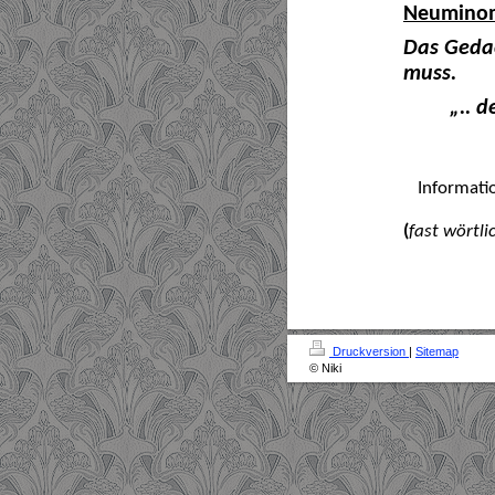
Neumino
Das Gedac
muss.
„.. 
Informati
(
fast wörtli
Druckversion
|
Sitemap
© Niki