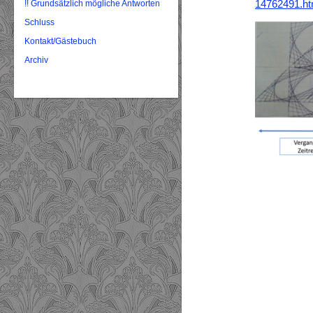
14762491.ht
!! Grundsätzlich mögliche Antworten
Schluss
Kontakt/Gästebuch
Archiv