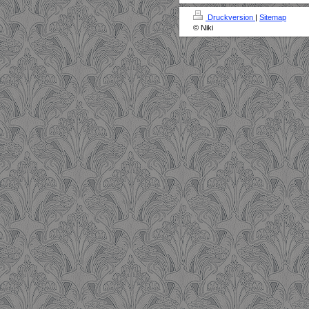
Druckversion
|
Sitemap
© Niki